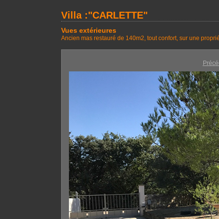
Villa :"CARLETTE"
Vues extérieures
Ancien mas restauré de 140m2, tout confort, sur une proprié
Précé