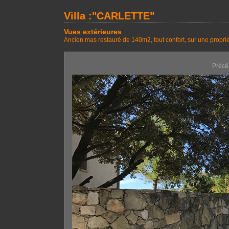
Villa :"CARLETTE"
Vues extérieures
Ancien mas restauré de 140m2, tout confort, sur une proprié
Précé